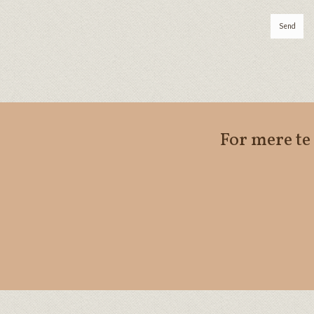
Send
For mere te